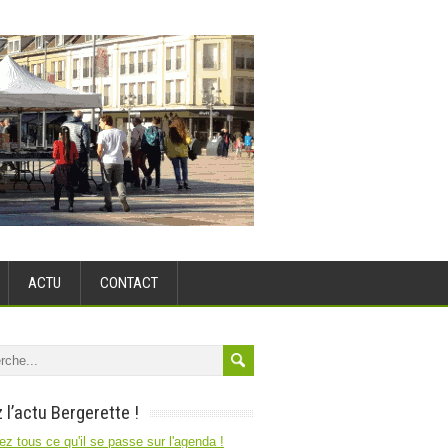
ACTU
CONTACT
 l’actu Bergerette !
z tous ce qu'il se passe sur l'agenda !