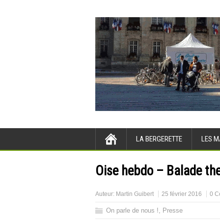
LA BERGERETTE
LES M
Oise hebdo – Balade the
Auteur:
Martin Guibert
25 février 2016
0 C
On parle de nous !
,
Presse