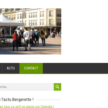
ACTU
CONTACT
 l’actu Bergerette !
z tous ce qu'il se passe sur l'agenda !