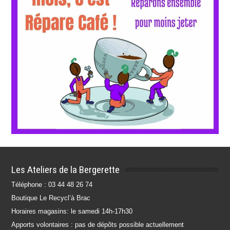
Les Ateliers de la Bergerette
Téléphone : 03 44 48 26 74
Boutique Le Recycl’à Brac
Horaires magasins: le samedi 14h-17h30
Apports volontaires : pas de dépôts possible actuellement