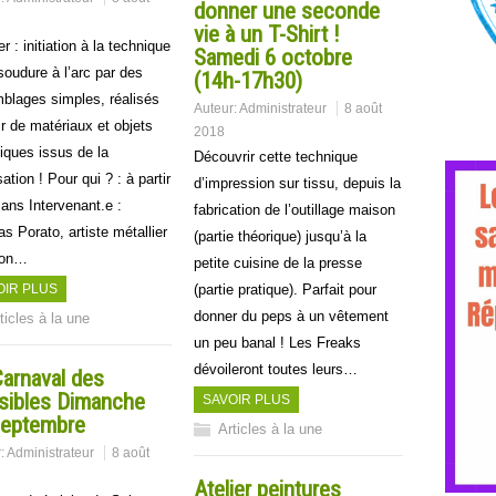
donner une seconde
vie à un T-Shirt !
ier : initiation à la technique
Samedi 6 octobre
soudure à l’arc par des
(14h-17h30)
blages simples, réalisés
Auteur:
Administrateur
8 août
ir de matériaux et objets
2018
iques issus de la
Découvrir cette technique
isation ! Pour qui ? : à partir
d’impression sur tissu, depuis la
 ans Intervenant.e :
fabrication de l’outillage maison
s Porato, artiste métallier
(partie théorique) jusqu’à la
ron…
petite cuisine de la presse
OIR PLUS
(partie pratique). Parfait pour
donner du peps à un vêtement
ticles à la une
un peu banal ! Les Freaks
dévoileront toutes leurs…
arnaval des
sibles Dimanche
SAVOIR PLUS
septembre
Articles à la une
r:
Administrateur
8 août
Atelier peintures