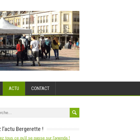
ACTU
CONTACT
 l’actu Bergerette !
z tous ce qu'il se passe sur l'agenda !