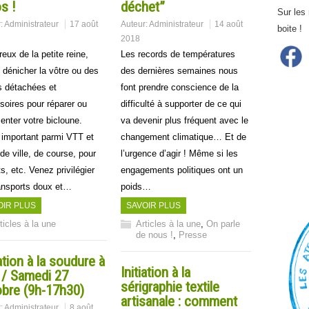
s !
déchet”
Sur les
r:
Administrateur
17 août
Auteur:
Administrateur
14 août
boite !
2018
eux de la petite reine,
Les records de températures
 dénicher la vôtre ou des
des dernières semaines nous
s détachées et
font prendre conscience de la
soires pour réparer ou
difficulté à supporter de ce qui
enter votre bicloune.
va devenir plus fréquent avec le
 important parmi VTT et
changement climatique… Et de
de ville, de course, pour
l’urgence d’agir ! Même si les
s, etc. Venez privilégier
engagements politiques ont un
ransports doux et…
poids…
OIR PLUS
SAVOIR PLUS
ticles à la une
Articles à la une
,
On parle
de nous !
,
Presse
iation à la soudure à
Initiation à la
c / Samedi 27
sérigraphie textile
obre (9h-17h30)
artisanale : comment
r:
Administrateur
8 août