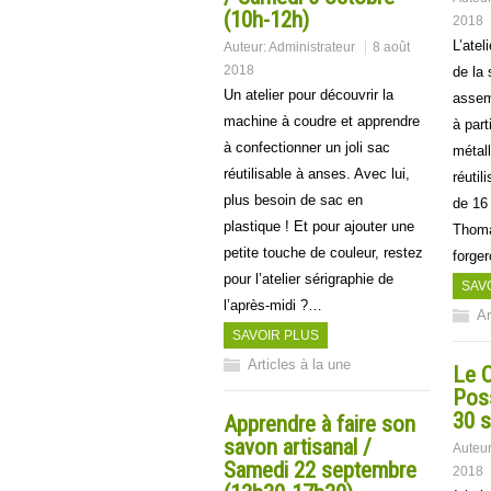
(10h-12h)
2018
L’atel
Auteur:
Administrateur
8 août
2018
de la 
Un atelier pour découvrir la
assem
machine à coudre et apprendre
à part
à confectionner un joli sac
métall
réutilisable à anses. Avec lui,
réutil
plus besoin de sac en
de 16
plastique ! Et pour ajouter une
Thoma
petite touche de couleur, restez
forge
pour l’atelier sérigraphie de
SAV
l’après-midi ?…
Ar
SAVOIR PLUS
Articles à la une
Le C
Pos
30 
Apprendre à faire son
savon artisanal /
Auteu
Samedi 22 septembre
2018