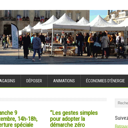
AGASINS
DÉPOSER
ANIMATIONS
ÉCONOMIES D’ÉNERGIE
anche 9
“Les gestes simples
Suivez
tembre, 14h-18h,
pour adopter la
rture spéciale
démarche zéro
Retrouve