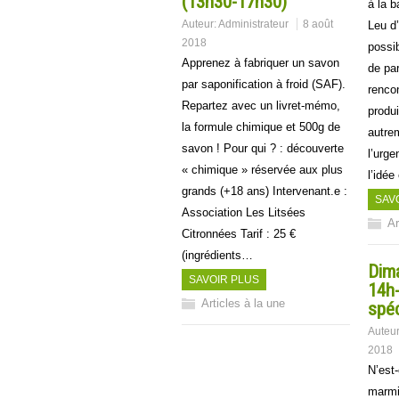
(13h30-17h30)
à la b
Auteur:
Administrateur
8 août
Leu d
2018
possi
Apprenez à fabriquer un savon
de pa
par saponification à froid (SAF).
renco
Repartez avec un livret-mémo,
produ
la formule chimique et 500g de
autre
savon ! Pour qui ? : découverte
l’urge
« chimique » réservée aux plus
l’idé
grands (+18 ans) Intervenant.e :
SAV
Association Les Litsées
Ar
Citronnées Tarif : 25 €
(ingrédients…
Dim
SAVOIR PLUS
14h-
Articles à la une
spéc
Auteu
2018
N’est-
marmit