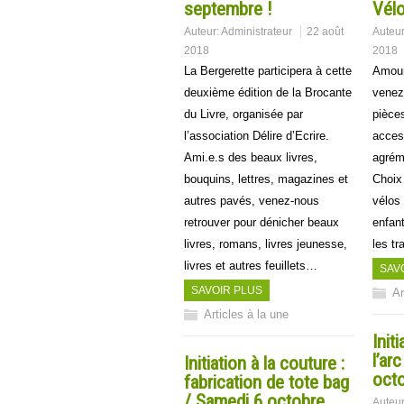
septembre !
Vélo
Auteur:
Administrateur
22 août
Auteu
2018
2018
La Bergerette participera à cette
Amour
deuxième édition de la Brocante
venez
du Livre, organisée par
pièce
l’association Délire d’Ecrire.
acces
Ami.e.s des beaux livres,
agrém
bouquins, lettres, magazines et
Choix
autres pavés, venez-nous
vélos 
retrouver pour dénicher beaux
enfant
livres, romans, livres jeunesse,
les t
livres et autres feuillets…
SAV
SAVOIR PLUS
Ar
Articles à la une
Init
l’ar
Initiation à la couture :
oct
fabrication de tote bag
/ Samedi 6 octobre
Auteu