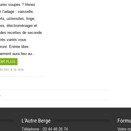
eures soupes ? Venez
er l’adage : vaisselle,
ts, ustensiles, linge,
ries, électroménager et
s des recettes de seconde
très variés vous
ront. Entrée libre.
nement aura lieu au…
OIR PLUS
ticles à la une
→
L’Autre Berge
Formu
Téléphone : 03 44 48 26 74
Votre no