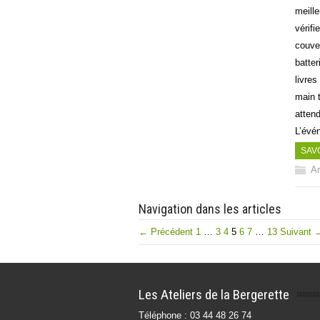
meill
vérifi
couver
batte
livre
main 
attend
L’évé
SAV
Ar
Navigation dans les articles
← Précédent
1
…
3
4
5
6
7
…
13
Suivant 
Les Ateliers de la Bergerette
Téléphone : 03 44 48 26 74