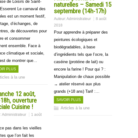
ase de Loisirs de Saint-
naturelles – Samedi 15
’Esserent Le carnaval des
septembre (14h-17h)
bles est un moment festif,
Auteur:
Administrateur
8 août
rtage, d’échanges, de
2018
ntres, de découvertes pour
Pour apprendre à préparer des
ire et consommer
peintures écologiques et
ment ensemble. Face à
biodégradables, à base
nce climatique et sociale,
d’ingrédients tels que l’ocre, la
e est de montrer que…
caséine (protéine de lait) ou
OIR PLUS
encore la farine ! Pour qui ? :
Manipulation de chaux possible
ticles à la une
→ atelier réservé aux plus
grands (+18 ans) Tarif :…
anche 12 août,
18h, ouverture
SAVOIR PLUS
iale Cuisine !
Articles à la une
r:
Administrateur
1 août
ce pas dans les vieilles
es que l’on fait les